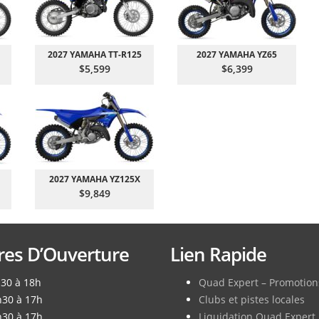
2027 YAMAHA TT-R125
2027 YAMAHA YZ65
$5,599
$6,399
2027 YAMAHA YZ125X
$9,849
es D’Ouverture
Lien Rapide
h30 à 18h
Quad Expert – Promotion
h30 à 17h
Clubs et pistes locales
h30 à 17h
Liquidation Quad Expert