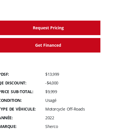
Request Pricing
Get Financed
PDSF:
$13,999
QE DISCOUNT:
-$4,000
PRICE SUB-TOTAL:
$9,999
CONDITION:
Usagé
TYPE DE VÉHICULE:
Motorcycle Off-Roads
ANNÉE:
2022
MARQUE:
Sherco