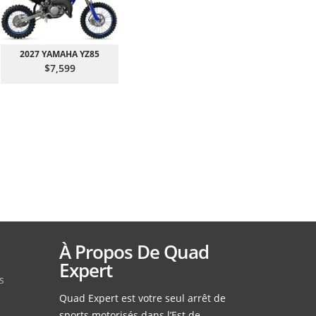
2027 YAMAHA YZ85
$7,599
À Propos De Quad
Expert
s
Quad Expert est votre seul arrêt de
sports motorisés dans l’Est de