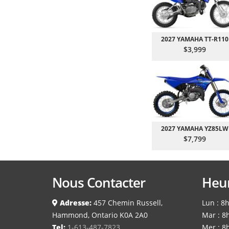
2027 YAMAHA TT-R110
$3,999
2027 YAMAHA YZ85LW
$7,799
Nous Contacter
Heur
Adresse:
457 Chemin Russell,
Lun : 8
Hammond, Ontario K0A 2A0
Mar : 8
Tel:
1-613-487-7823
Mer : 8