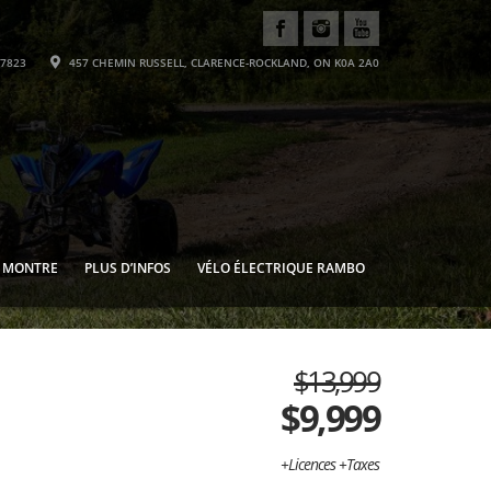
-7823
457 CHEMIN RUSSELL, CLARENCE-ROCKLAND, ON K0A 2A0
E MONTRE
PLUS D’INFOS
VÉLO ÉLECTRIQUE RAMBO
$13,999
$
9,999
+Licences +Taxes