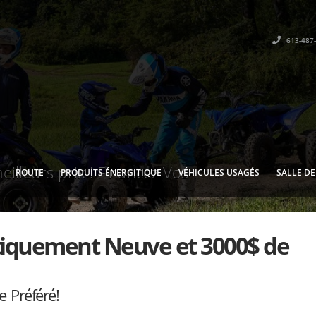
613-487
eilleurs prix ! Financez Vos
ROUTE
PRODUITS ÉNERGITIQUE
VÉHICULES USAGÉS
SALLE D
atiquement Neuve et 3000$ de
e Préféré!