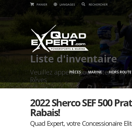
PANIER
LANGAGES
Liste d'inventaire
Veuillez appeler pour obtenir les m
PIÈCES
MARINE
HORS ROUTE
Rêves
2022 Sherco SEF 500 Pr
Rabais!
Quad Expert, votre Concessionaire Elit