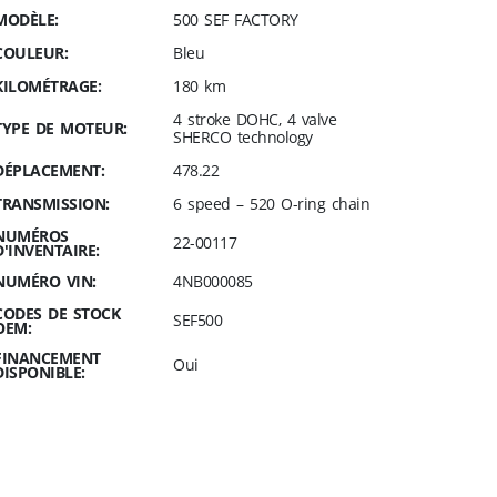
MODÈLE:
500 SEF FACTORY
COULEUR:
Bleu
KILOMÉTRAGE:
180 km
4 stroke DOHC, 4 valve
TYPE DE MOTEUR:
SHERCO technology
DÉPLACEMENT:
478.22
TRANSMISSION:
6 speed – 520 O-ring chain
NUMÉROS
22-00117
D'INVENTAIRE:
NUMÉRO VIN:
4NB000085
CODES DE STOCK
SEF500
OEM:
FINANCEMENT
Oui
DISPONIBLE: