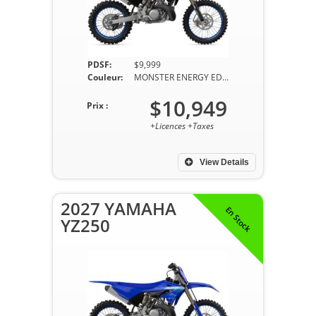
PDSF:
$9,999
Couleur:
MONSTER ENERGY EDITION
$10,949
Prix :
+Licences +Taxes
View Details
2027 YAMAHA
En Stock
YZ250