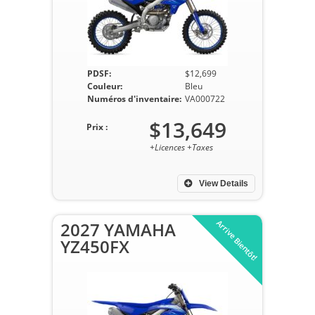
PDSF:
$12,699
Couleur:
Bleu
Numéros d'inventaire:
VA000722
$13,649
Prix :
+Licences +Taxes
View Details
Arrive Bientôt!
2027 YAMAHA
YZ450FX