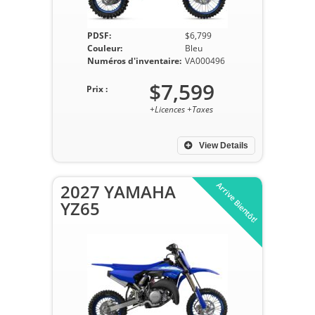
PDSF:
$6,799
Couleur:
Bleu
Numéros d'inventaire:
VA000496
$7,599
Prix :
+Licences +Taxes
View Details
Arrive Bientôt!
2027 YAMAHA
YZ65