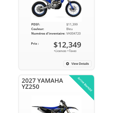
PDSF:
$11,399
Couleur:
Bleu
Numéros d'inventaire:
VA004720
$12,349
Prix :
+Licences +Taxes
View Details
Arrive Bientôt!
2027 YAMAHA
YZ250