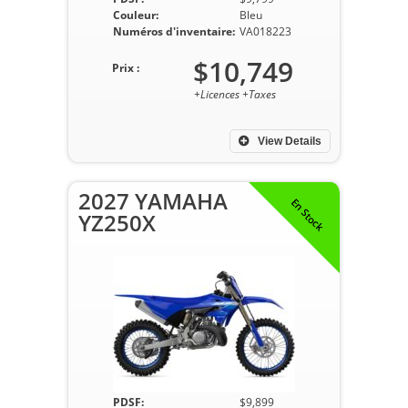
Couleur:
Bleu
Numéros d'inventaire:
VA018223
$10,749
Prix :
+Licences +Taxes
View Details
2027 YAMAHA
En Stock
YZ250X
PDSF:
$9,899