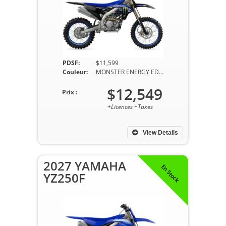
PDSF:
$11,599
Couleur:
MONSTER ENERGY EDITION
$12,549
Prix :
+Licences +Taxes
View Details
2027 YAMAHA
En Stock
YZ250F