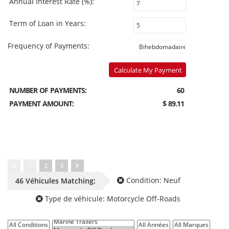
Annual Interest Rate (%):
Term of Loan in Years:
Frequency of Payments:
Calculate My Payment
NUMBER OF PAYMENTS:
60
PAYMENT AMOUNT:
$ 89.11
1
2
3
Condition:
Neuf
46
Véhicules
Matching:
Type de véhicule:
Motorcycle Off-Roads
All Conditions
All Types de véhicules
All Années
All Marques