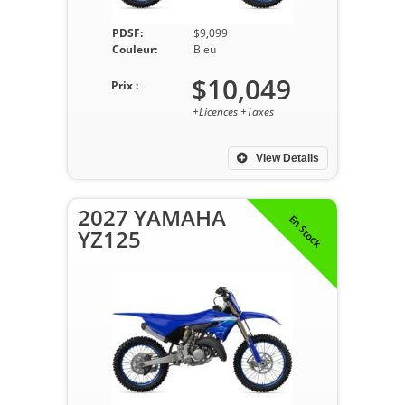
PDSF:
$9,099
Couleur:
Bleu
$10,049
Prix :
+Licences +Taxes
View Details
2027 YAMAHA
En Stock
YZ125