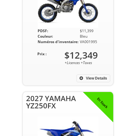
PDSF:
$11,399
Couleur:
Bleu
Numéros d'inventaire:
VA001995
$12,349
Prix :
+Licences +Taxes
View Details
2027 YAMAHA
En Stock
YZ250FX