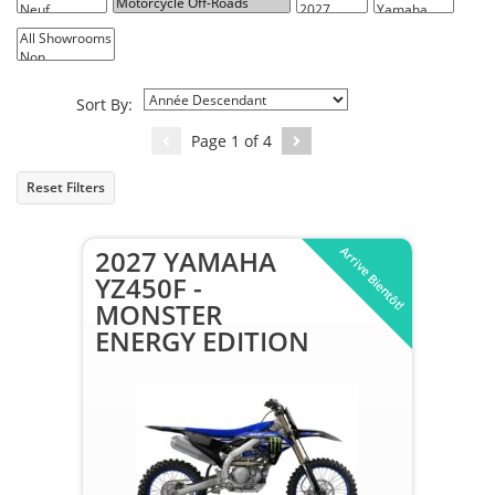
All Showrooms
Sort By:
Page
1
of
4
Reset Filters
Arrive Bientôt!
2027 YAMAHA
YZ450F -
MONSTER
ENERGY EDITION