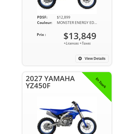
PDSF:
$12,899
Couleur:
MONSTER ENERGY EDITION
$13,849
Prix :
+Licences +Taxes
View Details
2027 YAMAHA
En Stock
YZ450F