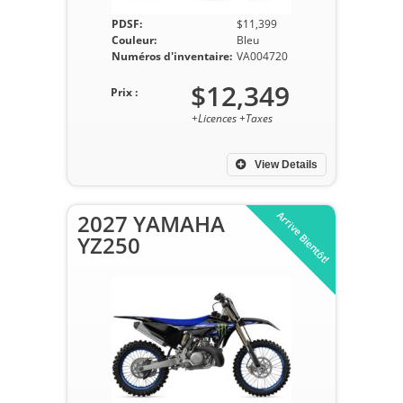
PDSF:
$11,399
Couleur:
Bleu
Numéros d'inventaire:
VA004720
$12,349
Prix :
+Licences +Taxes
View Details
Arrive Bientôt!
2027 YAMAHA
YZ250