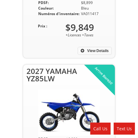
PDSF:
$8,899
Couleur:
Bleu
Numéros d'inventaire:
VA011417
$9,849
Prix :
+Licences +Taxes
View Details
Arrive Bientôt!
2027 YAMAHA
YZ85LW
Call Us
Text Us