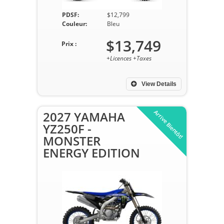
PDSF:
$12,799
Couleur:
Bleu
$13,749
Prix :
+Licences +Taxes
View Details
Arrive Bientôt!
2027 YAMAHA
YZ250F -
MONSTER
ENERGY EDITION