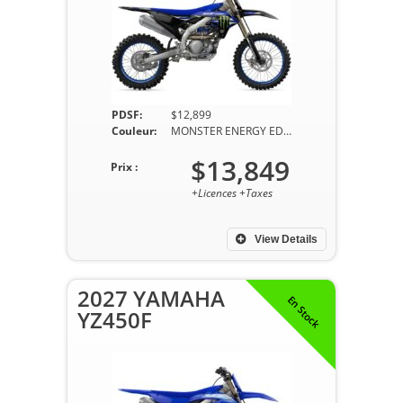
PDSF:
$12,899
Couleur:
MONSTER ENERGY EDITION
$13,849
Prix :
+Licences +Taxes
View Details
2027 YAMAHA
En Stock
YZ450F