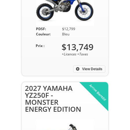
PDSF:
$12,799
Couleur:
Bleu
$13,749
Prix :
+Licences +Taxes
View Details
Arrive Bientôt!
2027 YAMAHA
YZ250F -
MONSTER
ENERGY EDITION