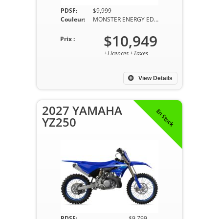
PDSF:
$9,999
Couleur:
MONSTER ENERGY EDITION
$10,949
Prix :
+Licences +Taxes
View Details
2027 YAMAHA
En Stock
YZ250
PDSF:
$9,799