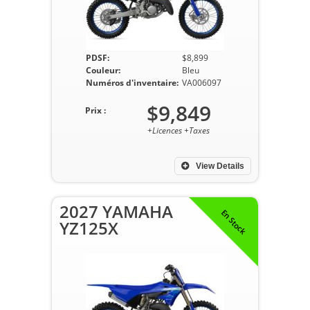
PDSF:
$8,899
Couleur:
Bleu
Numéros d'inventaire:
VA006097
$9,849
Prix :
+Licences +Taxes
View Details
2027 YAMAHA
En Stock
YZ125X