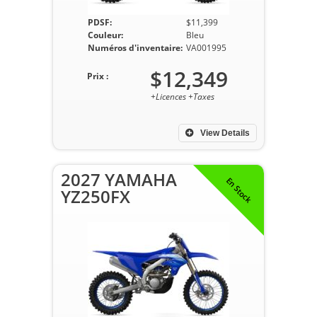
PDSF:
$11,399
Couleur:
Bleu
Numéros d'inventaire:
VA001995
$12,349
Prix :
+Licences +Taxes
View Details
2027 YAMAHA
En Stock
YZ250FX