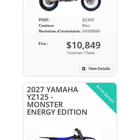
PDSF:
$9,899
Couleur:
Bleu
Numéros d'inventaire:
VA008889
$10,849
Prix :
+Licences +Taxes
View Details
Arrive Bientôt!
2027 YAMAHA
YZ125 -
MONSTER
ENERGY EDITION