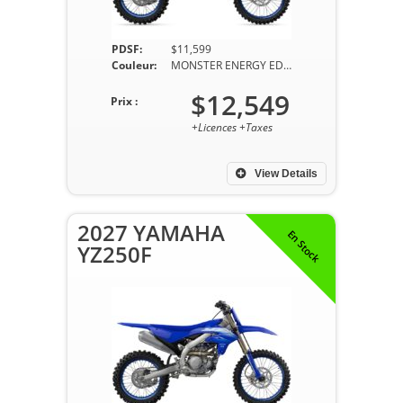
PDSF:
$11,599
Couleur:
MONSTER ENERGY EDITION
$12,549
Prix :
+Licences +Taxes
View Details
2027 YAMAHA
En Stock
YZ250F