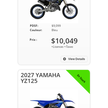
PDSF:
$9,099
Couleur:
Bleu
$10,049
Prix :
+Licences +Taxes
View Details
2027 YAMAHA
En Stock
YZ125