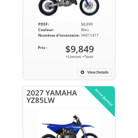
PDSF:
$8,899
Couleur:
Bleu
Numéros d'inventaire:
VA011417
$9,849
Prix :
+Licences +Taxes
View Details
Arrive Bientôt!
2027 YAMAHA
YZ85LW