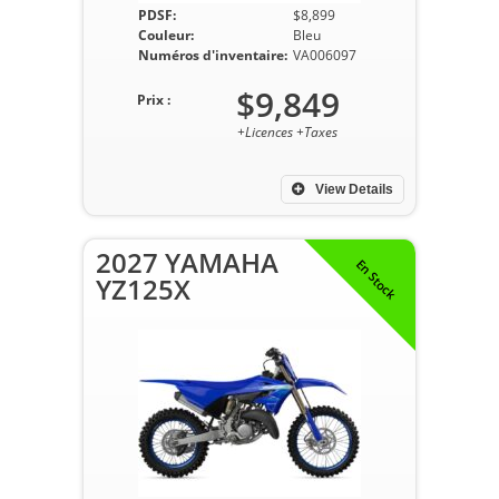
PDSF:
$8,899
Couleur:
Bleu
Numéros d'inventaire:
VA006097
$9,849
Prix :
+Licences +Taxes
View Details
2027 YAMAHA
En Stock
YZ125X