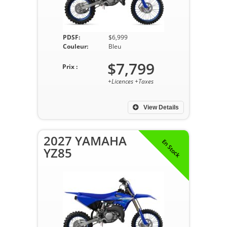
PDSF:
$6,999
Couleur:
Bleu
$7,799
Prix :
+Licences +Taxes
View Details
2027 YAMAHA
En Stock
YZ85