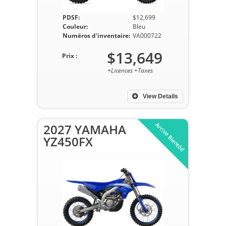
PDSF:
$12,699
Couleur:
Bleu
Numéros d'inventaire:
VA000722
$13,649
Prix :
+Licences +Taxes
View Details
Arrive Bientôt!
2027 YAMAHA
YZ450FX