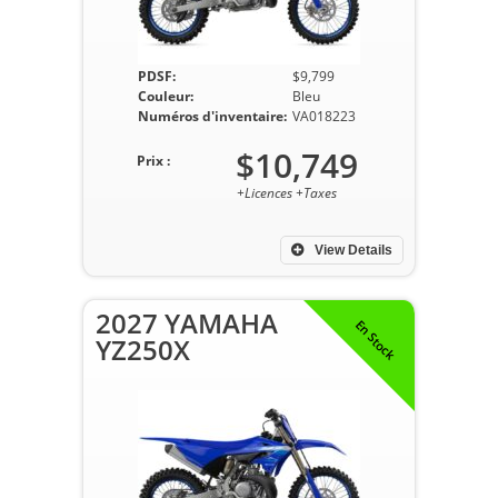
PDSF:
$9,799
Couleur:
Bleu
Numéros d'inventaire:
VA018223
$10,749
Prix :
+Licences +Taxes
View Details
2027 YAMAHA
En Stock
YZ250X