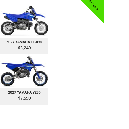
Arrive Bientôt!
Arrive Bientôt!
Arrive Bientôt!
Arrive Bientôt!
Arrive Bientôt!
En Stock
En Stock
En Stock
En Stock
On Sale!
2027 YAMAHA TT-R50
$3,249
2027 YAMAHA YZ85
$7,599