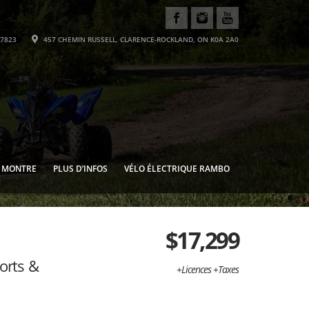
-7823
457 CHEMIN RUSSELL, CLARENCE-ROCKLAND, ON K0A 2A0
E MONTRE
PLUS D’INFOS
VÉLO ÉLECTRIQUE RAMBO
$
17,299
orts &
+Licences +Taxes