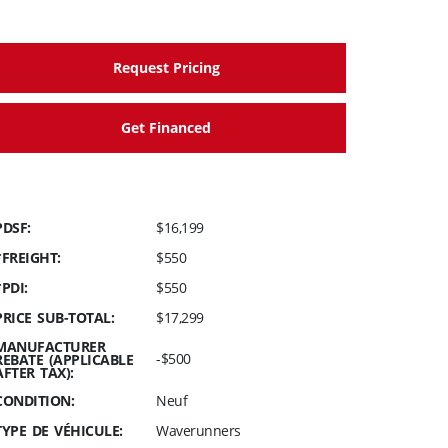
Request Pricing
Get Financed
PDSF:
$16,199
*FREIGHT:
$550
*PDI:
$550
PRICE SUB-TOTAL:
$17,299
MANUFACTURER
-$500
REBATE (APPLICABLE
AFTER TAX):
CONDITION:
Neuf
TYPE DE VÉHICULE:
Waverunners