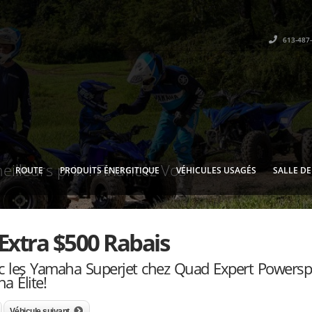
613-487
eilleurs prix ! Financez Vos
ROUTE
PRODUITS ÉNERGITIQUE
VÉHICULES USAGÉS
SALLE D
Extra $500 Rabais
vec les Yamaha Superjet chez Quad Expert Powersp
a Élite!
Véhicule suivant