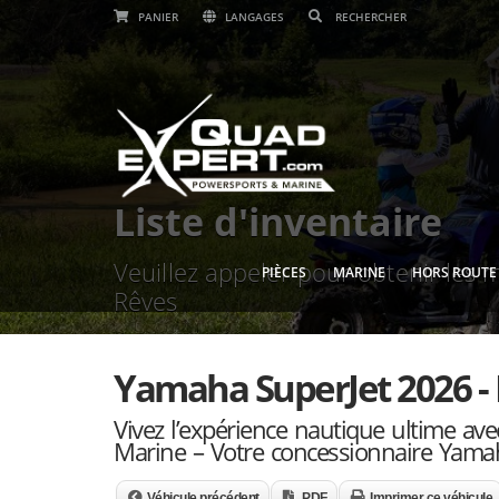
PANIER
LANGAGES
Liste d'inventaire
Veuillez appeler pour obtenir les m
PIÈCES
MARINE
HORS ROUTE
Rêves
Yamaha SuperJet 2026 - 
Vivez l’expérience nautique ultime a
Marine – Votre concessionnaire Yamah
Véhicule précédent
PDF
Imprimer ce véhicule