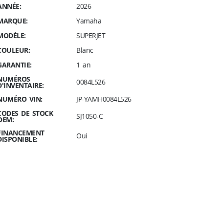
ANNÉE:
2026
MARQUE:
Yamaha
MODÈLE:
SUPERJET
COULEUR:
Blanc
GARANTIE:
1 an
NUMÉROS
0084L526
D'INVENTAIRE:
NUMÉRO VIN:
JP-YAMH0084L526
CODES DE STOCK
SJ1050-C
OEM:
FINANCEMENT
Oui
DISPONIBLE: