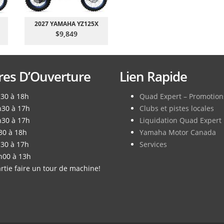
2027 YAMAHA YZ125X
$9,849
es D’Ouverture
Lien Rapide
h30 à 18h
Quad Expert – Promotion
h30 à 17h
Clubs et pistes locales
h30 à 17h
Liquidation Quad Expert
30 à 18h
Yamaha Motor Canada
h30 à 17h
Services
h00 à 13h
rtie faire un tour de machine!