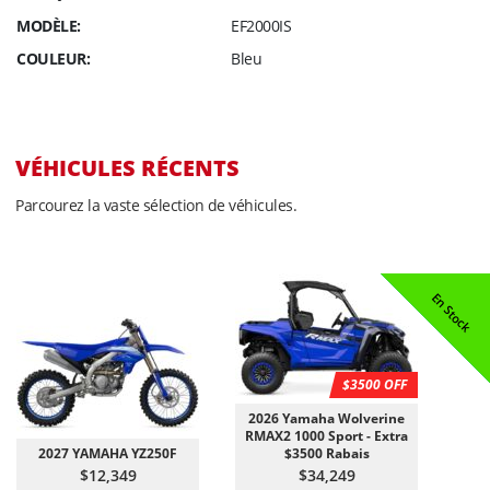
MODÈLE:
EF2000IS
COULEUR:
Bleu
VÉHICULES RÉCENTS
Parcourez la vaste sélection de véhicules.
Arrive Bientôt!
Arrive Bientôt!
Arrive Bientôt!
Arrive Bientôt!
Arrive Bientôt!
En Stock
En Stock
En Stock
En Stock
On Sale!
$3500 OFF
2026 Yamaha Wolverine
RMAX2 1000 Sport - Extra
2027 YAMAHA YZ250F
$3500 Rabais
$12,349
$34,249