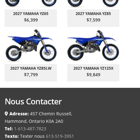
2027 YAMAHA YZ65
2027 YAMAHA YZ85
$6,399
$7,599
2027 YAMAHA YZ85LW
2027 YAMAHA YZ125X
$7,799
$9,849
Nous Contacter
Adresse:
457 Chemin Russell,
Hammond, Ontario K0A 2A0
Tel:
1-613-487-7823
Texto:
Texter nous
613-519-3951