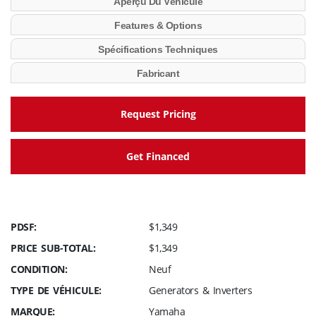
Aperçu Du Véhicule
Features & Options
Spécifications Techniques
Fabricant
Request Pricing
Get Financed
PDSF:
$1,349
PRICE SUB-TOTAL:
$1,349
CONDITION:
Neuf
TYPE DE VÉHICULE:
Generators & Inverters
MARQUE:
Yamaha